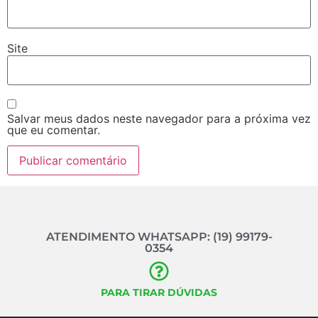
Site
Salvar meus dados neste navegador para a próxima vez
que eu comentar.
ATENDIMENTO WHATSAPP: (19) 99179-
0354
PARA TIRAR DÚVIDAS