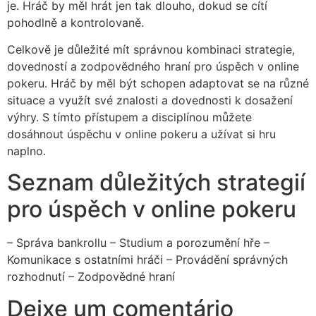
je. Hráč by měl hrát jen tak dlouho, dokud se cítí
pohodlně a kontrolovaně.
Celkově je důležité mít správnou kombinaci strategie,
dovedností a zodpovědného hraní pro úspěch v online
pokeru. Hráč by měl být schopen adaptovat se na různé
situace a využít své znalosti a dovednosti k dosažení
výhry. S tímto přístupem a disciplínou můžete
dosáhnout úspěchu v online pokeru a užívat si hru
naplno.
Seznam důležitých strategií
pro úspěch v online pokeru
– Správa bankrollu – Studium a porozumění hře –
Komunikace s ostatními hráči – Provádění správných
rozhodnutí – Zodpovědné hraní
Deixe um comentário