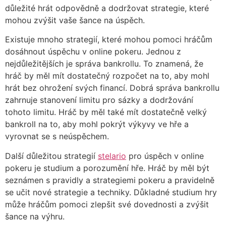
důležité hrát odpovědně a dodržovat strategie, které
mohou zvýšit vaše šance na úspěch.
Existuje mnoho strategií, které mohou pomoci hráčům
dosáhnout úspěchu v online pokeru. Jednou z
nejdůležitějších je správa bankrollu. To znamená, že
hráč by měl mít dostatečný rozpočet na to, aby mohl
hrát bez ohrožení svých financí. Dobrá správa bankrollu
zahrnuje stanovení limitu pro sázky a dodržování
tohoto limitu. Hráč by měl také mít dostatečně velký
bankroll na to, aby mohl pokrýt výkyvy ve hře a
vyrovnat se s neúspěchem.
Další důležitou strategií
stelario
pro úspěch v online
pokeru je studium a porozumění hře. Hráč by měl být
seznámen s pravidly a strategiemi pokeru a pravidelně
se učit nové strategie a techniky. Důkladné studium hry
může hráčům pomoci zlepšit své dovednosti a zvýšit
šance na výhru.