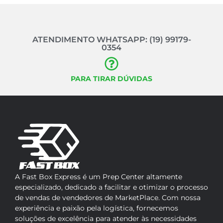
ATENDIMENTO WHATSAPP: (19) 99179-
0354
PARA TIRAR DÚVIDAS
A Fast Box Express é um Prep Center altamente
especializado, dedicado a facilitar e otimizar o processo
de vendas de vendedores de MarketPlace. Com nossa
experiência e paixão pela logística, fornecemos
soluções de excelência para atender às necessidades