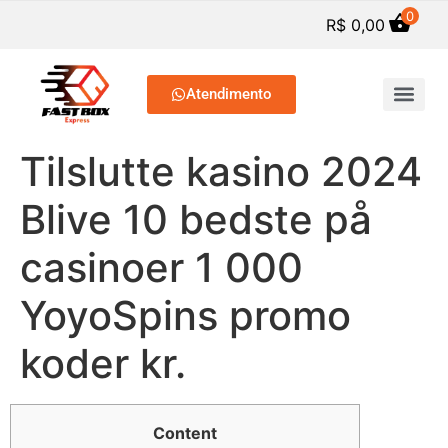
0
R$
0,00
Atendimento
SERVIÇOS DE PREP. C
Tilslutte kasino 2024
Blive 10 bedste på
casinoer 1 000
YoyoSpins promo
koder kr.
Content