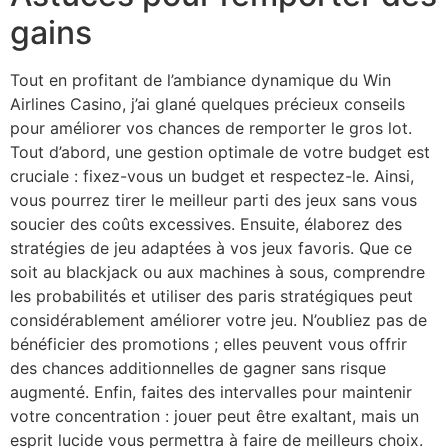
gains
Tout en profitant de l’ambiance dynamique du Win
Airlines Casino, j’ai glané quelques précieux conseils
pour améliorer vos chances de remporter le gros lot.
Tout d’abord, une gestion optimale de votre budget est
cruciale : fixez-vous un budget et respectez-le. Ainsi,
vous pourrez tirer le meilleur parti des jeux sans vous
soucier des coûts excessives. Ensuite, élaborez des
stratégies de jeu adaptées à vos jeux favoris. Que ce
soit au blackjack ou aux machines à sous, comprendre
les probabilités et utiliser des paris stratégiques peut
considérablement améliorer votre jeu. N’oubliez pas de
bénéficier des promotions ; elles peuvent vous offrir
des chances additionnelles de gagner sans risque
augmenté. Enfin, faites des intervalles pour maintenir
votre concentration : jouer peut être exaltant, mais un
esprit lucide vous permettra à faire de meilleurs choix.