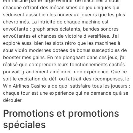
été fasciné par le large éventail de machines à sous,
chacune offrant des mécanismes de jeu uniques qui
séduisent aussi bien les nouveaux joueurs que les plus
chevronnés. La intricité de chaque machine est
envoûtante : graphismes éclatants, bandes sonores
envoûtantes et chances de victoire diversifiées. J’ai
exploré aussi bien les slots rétro que les machines à
sous vidéo modernes dotées de bonus susceptibles de
booster mes gains. En me plongeant dans ces jeux, j’ai
réalisé que comprendre leurs fonctionnements cachés
pouvait grandement améliorer mon expérience. Que ce
soit le excitation du défi ou l’attrait des récompenses, le
Win Airlines Casino a de quoi satisfaire tous les joueurs :
chaque tour est une expérience qui ne demande qu’à se
dérouler.
Promotions et promotions
spéciales