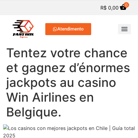
0
R$
0,00
Atendimento
SERVIÇOS DE PREP. C
Tentez votre chance
et gagnez d’énormes
jackpots au casino
Win Airlines en
Belgique.