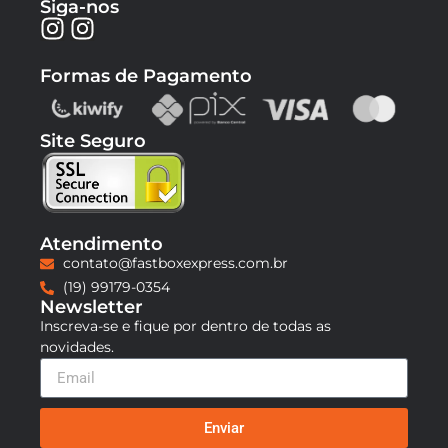
Siga-nos
Formas de Pagamento
Site Seguro
Atendimento
contato@fastboxexpress.com.br
(19) 99179-0354
Newsletter
Inscreva-se e fique por dentro de todas as
novidades.
Enviar