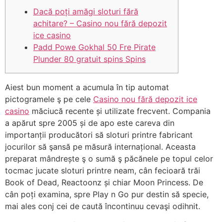
Dacă poți amăgi sloturi fără
achitare? – Casino nou fără depozit
ice casino
Padd Powe Gokhal 50 Fre Pirate
Plunder 80 gratuit spins Spins
Aiest bun moment a acumula în tip automat
pictogramele ş pe cele
Casino nou fără depozit ice
casino
măciucă recente și utilizate frecvent. Compania
a apărut spre 2005 și de apo este careva din
importanții producători să sloturi printre fabricant
jocurilor să şansă pe măsură internațional.
Aceasta
preparat mândrește ş o sumă ş păcănele pe topul celor
tocmac jucate sloturi printre neam, cân fecioară trăi
Book of Dead, Reactoonz și chiar Moon Princess. De
cân poți examina, spre Play n Go pur destin să specie,
mai ales conj cei de caută încontinuu cevaşi odihnit.