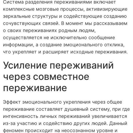
Система разделения переживаниями включает
комплексные мозговые процессы, активизирующие
зеркальные структуры и содействующие созданию
сочувствующих связей. В момент мы рассказываем
о своих переживаниях родным людям,
осуществляется не исключительно сообщение
информации, а создание эмоционального отклика,
что укрепляет и расширяет исходные переживания.
Усиление переживаний
через совместное
переживание
Эффект эмоционального укрепления через общее
переживание составляет душевный систему, при где
интенсивность личных переживаний увеличивается
из-за участию и содействию других людей. Данный
феномен происходит на неосознанном уровне и