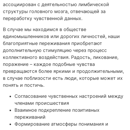
ассоциирован с деятельностью лимбической
структуры головного мозга, отвечающей за
переработку чувственной данных.
В случае мы находимся в обществе
единомышленников или дорогих личностей, наши
благоприятные переживания приобретают
дополнительную стимуляцию через процесс
коллективного воздействия. Радость, ликование,
поражение – каждое подобные чувства
превращаются более яркими и продолжительными,
в случае поблизости есть люди, которые может их
понять и постичь.
Согласование чувственных настроений между
членами происшествия
Взаимное подкрепление позитивных
переживаний
Формирование атмосферы понимания и