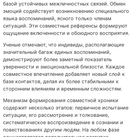
базой устойчивых межличностных связей. Обмен
эмоций содействует возникновению специального
языка воспоминаний, ясного только членам
ситуаций. Эти совместные референсы формируют
ощущение включенности и обоюдного восприятия.
Ученые отмечают, что индивиды, располагающие
значительный багаж единых воспоминаний,
демонстрируют более заметный показатель
уверенности и эмоциональной близости. Каждое
совместное впечатление добавляет новый слой к
базе контактов, делая их более стабильными к
сторонним влияниям и временным сложностям.
Механизм формирования совместной хроники
содержит несколько этапов: первичное испытание
ситуации, его рассмотрение и толкование,
систематическое воспроизведение в сознании и
повествованиях другим людям. На любом фазе