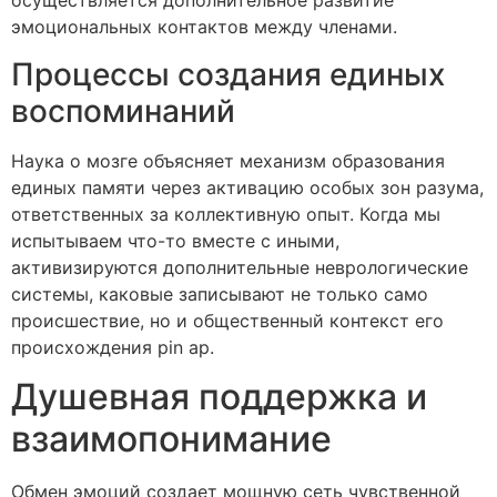
осуществляется дополнительное развитие
эмоциональных контактов между членами.
Процессы создания единых
воспоминаний
Наука о мозге объясняет механизм образования
единых памяти через активацию особых зон разума,
ответственных за коллективную опыт. Когда мы
испытываем что-то вместе с иными,
активизируются дополнительные неврологические
системы, каковые записывают не только само
происшествие, но и общественный контекст его
происхождения pin ap.
Душевная поддержка и
взаимопонимание
Обмен эмоций создает мощную сеть чувственной