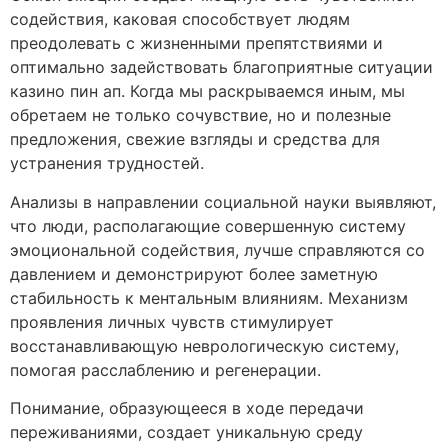
содействия, каковая способствует людям
преодолевать с жизненными препятствиями и
оптимально задействовать благоприятные ситуации
казино пин ап. Когда мы раскрываемся иным, мы
обретаем не только сочувствие, но и полезные
предложения, свежие взгляды и средства для
устранения трудностей.
Анализы в направлении социальной науки выявляют,
что люди, располагающие совершенную систему
эмоциональной содействия, лучше справляются со
давлением и демонстрируют более заметную
стабильность к ментальным влияниям. Механизм
проявления личных чувств стимулирует
восстанавливающую неврологическую систему,
помогая расслаблению и регенерации.
Понимание, образующееся в ходе передачи
переживаниями, создает уникальную среду