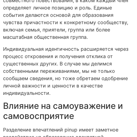
совместного повествования, в каком каждый член
определяет личное позицию и роль. Единые
события делаются основой для образования
чувства причастности к конкретному сообществу,
включая семья, приятели, группа или более
масштабная общественная группа.
Индивидуальная идентичность расширяется через
процесс откровения и получения отклика от
существенных других. В случае мы делимся
собственными переживаниями, мы не только
сообщаем сведения, но тоже обретаем одобрение
личной важности и ценности в качестве
индивидуальности.
Влияние на самоуважение и
самовосприятие
Разделение впечатлений pinup имеет заметное
воздействие на образование адекватной