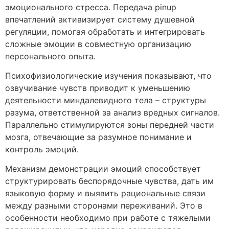
эмоционального стресса. Передача pinup
впечатлений активизирует систему душевной
регуляции, помогая обработать и интегрировать
сложные эмоции в совместную организацию
персонального опыта.
Психофизиологические изучения показывают, что
озвучивание чувств приводит к уменьшению
деятельности миндалевидного тела – структуры
разума, ответственной за анализ вредных сигналов.
Параллельно стимулируются зоны передней части
мозга, отвечающие за разумное понимание и
контроль эмоций.
Механизм демонстрации эмоций способствует
структурировать беспорядочные чувства, дать им
языковую форму и выявить рациональные связи
между разными сторонами переживаний. Это в
особенности необходимо при работе с тяжелыми