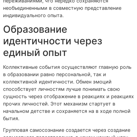
переживаниями, что нередко сохраняются
необъединенными в совместную представление
индивидуального опыта.
Образование
идентичности через
единый опыт
Коллективные события осуществляют главную роль
в образовании равно персональной, так и
коллективной идентичности. Обмен эмоций
способствует личностям лучше понимать свою
сущность через отображение в реакциях и реакциях
прочих личностей. Этот механизм стартует в
начальном детстве и сохраняется на в ходе полной
бытия.
Групповая самосознание создается через создание