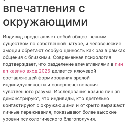
впечатления с
окружающими
Индивид представляет собой общественным
существом по собственной натуре, и человеческие
эмоции обретают особую ценность как раз в рамках
общения с близкими. Современная психология
подтверждает, что разделение впечатлениями в
пин
ап казино вход 2025
делается ключевой
составляющей формирования зрелой
индивидуальности и совершенствования
чувственного разума. Исследования казино пин ап
демонстрируют, что индивиды, кто деятельно
контактируют с окружающими и открыто выражают
личные переживания, показывают более высокие
уровни психологического благополучия.