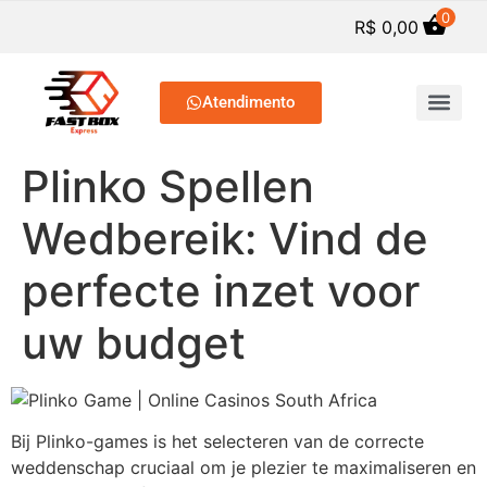
0
R$
0,00
Atendimento
SERVIÇOS DE PREP. C
Plinko Spellen
Wedbereik: Vind de
perfecte inzet voor
uw budget
Bij Plinko-games is het selecteren van de correcte
weddenschap cruciaal om je plezier te maximaliseren en