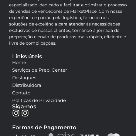
especializado, dedicado a facilitar e otimizar o processo
de vendas de vendedores de MarketPlace. Com nossa
experiência e paixão pela logística, fornecemos
soluções de excelência para atender às necessidades
exclusivas de nossos clientes, tornando a jornada de
preparação e envio de produtos mais rápida, eficiente e
livre de complicações.
Links úteis
Home
Serviços de Prep. Center
Destaques
Distribuidora
Contato
Políticas de Privacidade
Siga-nos
Formas de Pagamento