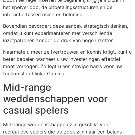
het spelverloop, de uitbetalingsstructuren en de
interactie tussen risico en beloning.
Bovendien bevordert deze aanpak strategisch denken,
omdat u kunt experimenteren met verschillende
inzetpatronen zonder de druk van hoge inzetten.
Naarmate u meer zelfvertrouwen en kennis krijgt, kunt u
beter bepalen wanneer u uw investeringen effectief
moet verhogen. Zo legt u een stevige basis voor uw
toekomst in Plinko Gaming.
Mid-range
weddenschappen voor
casual spelers
Mid-range weddenschappen zijn geschikt voor
recreatieve spelers die op zoek zijn naar een balans