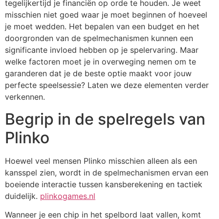
tegelijkertijd je financiën op orde te houden. Je weet
misschien niet goed waar je moet beginnen of hoeveel
je moet wedden. Het bepalen van een budget en het
doorgronden van de spelmechanismen kunnen een
significante invloed hebben op je spelervaring. Maar
welke factoren moet je in overweging nemen om te
garanderen dat je de beste optie maakt voor jouw
perfecte speelsessie? Laten we deze elementen verder
verkennen.
Begrip in de spelregels van
Plinko
Hoewel veel mensen Plinko misschien alleen als een
kansspel zien, wordt in de spelmechanismen ervan een
boeiende interactie tussen kansberekening en tactiek
duidelijk.
plinkogames.nl
Wanneer je een chip in het spelbord laat vallen, komt