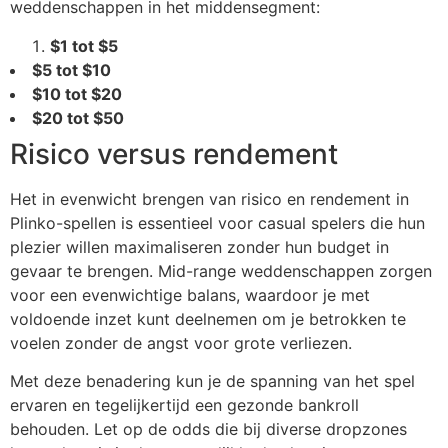
weddenschappen in het middensegment:
$1 tot $5
$5 tot $10
$10 tot $20
$20 tot $50
Risico versus rendement
Het in evenwicht brengen van risico en rendement in
Plinko-spellen is essentieel voor casual spelers die hun
plezier willen maximaliseren zonder hun budget in
gevaar te brengen. Mid-range weddenschappen zorgen
voor een evenwichtige balans, waardoor je met
voldoende inzet kunt deelnemen om je betrokken te
voelen zonder de angst voor grote verliezen.
Met deze benadering kun je de spanning van het spel
ervaren en tegelijkertijd een gezonde bankroll
behouden. Let op de odds die bij diverse dropzones