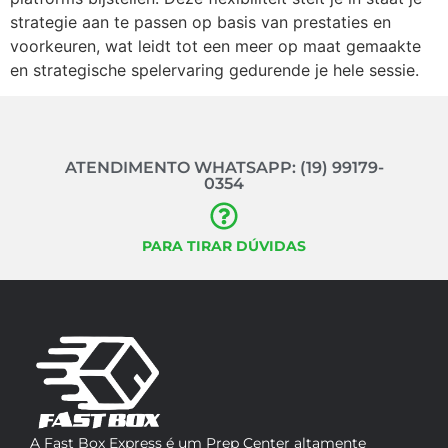
strategie aan te passen op basis van prestaties en
voorkeuren, wat leidt tot een meer op maat gemaakte
en strategische spelervaring gedurende je hele sessie.
ATENDIMENTO WHATSAPP: (19) 99179-
0354
PARA TIRAR DÚVIDAS
A Fast Box Express é um Prep Center altamente