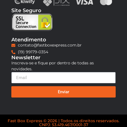
Site Seguro
Atendimento
contato@fastboxexpress.com.br
(19) 99179-0354
Newsletter
Inscreva-se e fique por dentro de todas as
novidades.
Enviar
Fast Box Express © 2026 | Todos os direitos reservados.
CNPJ: 53.419.467/0001-37