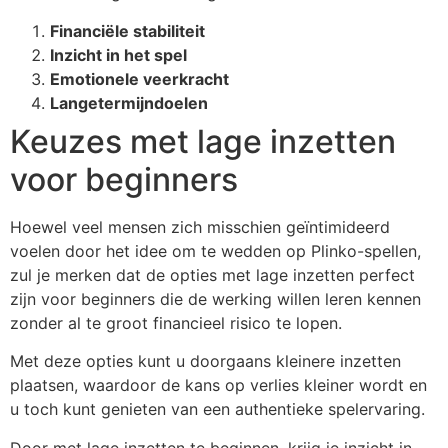
Financiële stabiliteit
Inzicht in het spel
Emotionele veerkracht
Langetermijndoelen
Keuzes met lage inzetten
voor beginners
Hoewel veel mensen zich misschien geïntimideerd
voelen door het idee om te wedden op Plinko-spellen,
zul je merken dat de opties met lage inzetten perfect
zijn voor beginners die de werking willen leren kennen
zonder al te groot financieel risico te lopen.
Met deze opties kunt u doorgaans kleinere inzetten
plaatsen, waardoor de kans op verlies kleiner wordt en
u toch kunt genieten van een authentieke spelervaring.
Door met lage inzetten te beginnen, krijg je inzicht in