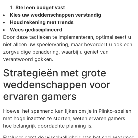
Stel een budget vast
Kies uw weddenschappen verstandig
Houd rekening met trends
Wees gedisciplineerd
Door deze tactieken te implementeren, optimaliseert u
niet alleen uw speelervaring, maar bevordert u ook een
zorgvuldige benadering, waarbij u geniet van
verantwoord gokken.
Strategieën met grote
weddenschappen voor
ervaren gamers
Hoewel het spannend kan lijken om je in Plinko-spellen
met hoge inzetten te storten, weten ervaren gamers
hoe belangrijk doordachte planning is.
Evalueer eerst de wisselvalligheid van het spel waarmee