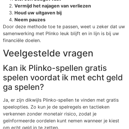
Vermijd het najagen van verliezen
Houd uw uitgaven bij
Neem pauzes
Door deze methode toe te passen, weet u zeker dat uw
samenwerking met Plinko leuk blijft en in lijn is bij uw
financiële doelen.
Veelgestelde vragen
Kan ik Plinko-spellen gratis
spelen voordat ik met echt geld
ga spelen?
Ja, er zijn dikwijls Plinko-spellen te vinden met gratis
speelopties. Zo kun je de spelregels en tactieken
verkennen zonder monetair risico, zodat je
geïnformeerde oordelen kunt nemen wanneer je kiest
om echt geld in te zetten.