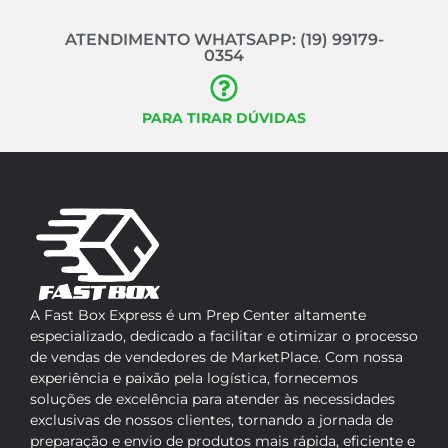
ATENDIMENTO WHATSAPP: (19) 99179-
0354
PARA TIRAR DÚVIDAS
A Fast Box Express é um Prep Center altamente
especializado, dedicado a facilitar e otimizar o processo
de vendas de vendedores de MarketPlace. Com nossa
experiência e paixão pela logística, fornecemos
soluções de excelência para atender às necessidades
exclusivas de nossos clientes, tornando a jornada de
preparação e envio de produtos mais rápida, eficiente e