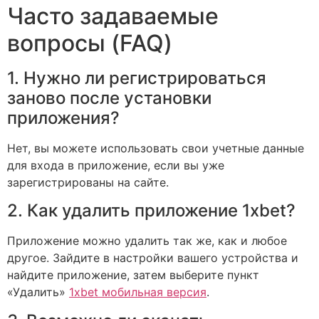
Часто задаваемые
вопросы (FAQ)
1. Нужно ли регистрироваться
заново после установки
приложения?
Нет, вы можете использовать свои учетные данные
для входа в приложение, если вы уже
зарегистрированы на сайте.
2. Как удалить приложение 1xbet?
Приложение можно удалить так же, как и любое
другое. Зайдите в настройки вашего устройства и
найдите приложение, затем выберите пункт
«Удалить»
1xbet мобильная версия
.