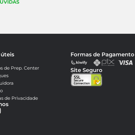
DÚVIDAS
 úteis
Formas de Pagamento
os de Prep. Center
Site Seguro
ques
buidora
to
cas de Privacidade
nos