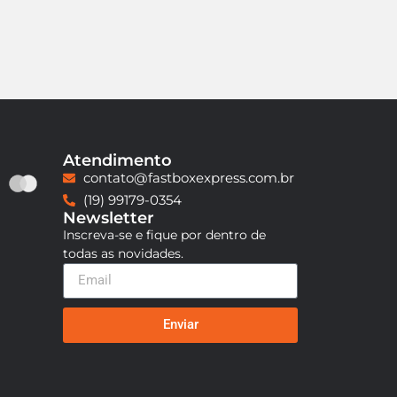
Atendimento
contato@fastboxexpress.com.br
(19) 99179-0354
Newsletter
Inscreva-se e fique por dentro de
todas as novidades.
Enviar