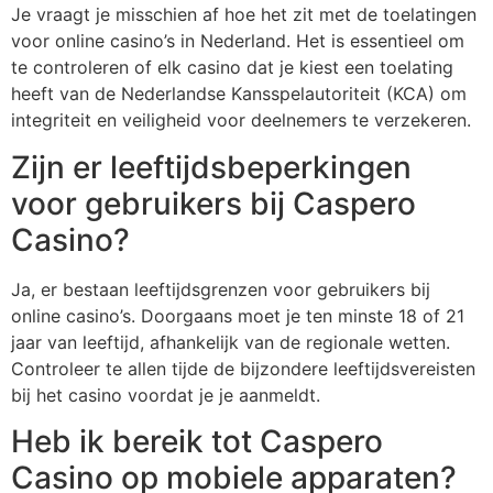
Je vraagt je misschien af hoe het zit met de toelatingen
voor online casino’s in Nederland. Het is essentieel om
te controleren of elk casino dat je kiest een toelating
heeft van de Nederlandse Kansspelautoriteit (KCA) om
integriteit en veiligheid voor deelnemers te verzekeren.
Zijn er leeftijdsbeperkingen
voor gebruikers bij Caspero
Casino?
Ja, er bestaan leeftijdsgrenzen voor gebruikers bij
online casino’s. Doorgaans moet je ten minste 18 of 21
jaar van leeftijd, afhankelijk van de regionale wetten.
Controleer te allen tijde de bijzondere leeftijdsvereisten
bij het casino voordat je je aanmeldt.
Heb ik bereik tot Caspero
Casino op mobiele apparaten?