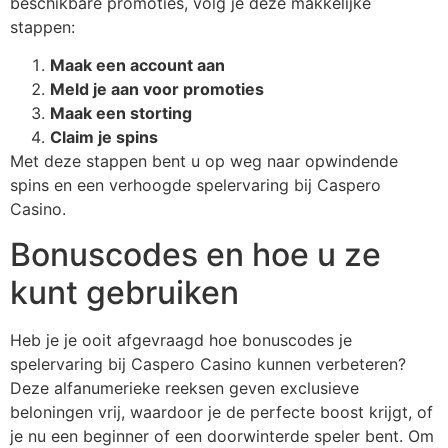
beschikbare promoties, volg je deze makkelijke
stappen:
Maak een account aan
Meld je aan voor promoties
Maak een storting
Claim je spins
Met deze stappen bent u op weg naar opwindende
spins en een verhoogde spelervaring bij Caspero
Casino.
Bonuscodes en hoe u ze
kunt gebruiken
Heb je je ooit afgevraagd hoe bonuscodes je
spelervaring bij Caspero Casino kunnen verbeteren?
Deze alfanumerieke reeksen geven exclusieve
beloningen vrij, waardoor je de perfecte boost krijgt, of
je nu een beginner of een doorwinterde speler bent. Om