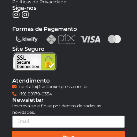
Políticas de Privacidade
Siga-nos
Formas de Pagamento
Site Seguro
Atendimento
contato@fastboxexpress.com.br
(19) 99179-0354
Newsletter
Inscreva-se e fique por dentro de todas as
novidades.
Enviar