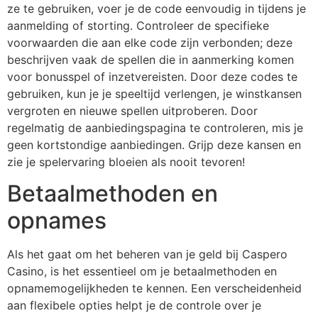
ze te gebruiken, voer je de code eenvoudig in tijdens je
aanmelding of storting. Controleer de specifieke
voorwaarden die aan elke code zijn verbonden; deze
beschrijven vaak de spellen die in aanmerking komen
voor bonusspel of inzetvereisten. Door deze codes te
gebruiken, kun je je speeltijd verlengen, je winstkansen
vergroten en nieuwe spellen uitproberen. Door
regelmatig de aanbiedingspagina te controleren, mis je
geen kortstondige aanbiedingen. Grijp deze kansen en
zie je spelervaring bloeien als nooit tevoren!
Betaalmethoden en
opnames
Als het gaat om het beheren van je geld bij Caspero
Casino, is het essentieel om je betaalmethoden en
opnamemogelijkheden te kennen. Een verscheidenheid
aan flexibele opties helpt je de controle over je