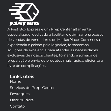
A Fast Box Express é um Prep Center altamente
especializado, dedicado a facilitar e otimizar o processo
de vendas de vendedores de MarketPlace. Com nossa
experiência e paixão pela logística, fornecemos
soluções de excelência para atender às necessidades
exclusivas de nossos clientes, tornando a jornada de
preparação e envio de produtos mais rápida, eficiente e
livre de complicações.
Links úteis
Home
Serviços de Prep. Center
Destaques
Distribuidora
Contato