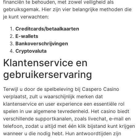
financiën te behouden, met zowel veiligheid als
gebruiksgemak. Hier zijn vier belangrijke methoden die
je kunt verwachten:
Creditcards/betaalkaarten
E-wallets
Bankoverschrijvingen
Cryptovaluta
Klantenservice en
gebruikerservaring
Terwijl u door de spelbeleving bij Caspero Casino
verplaatst, zult u waarschijnlijk merken dat
klantenservice en user experience een essentiële rol
spelen in uw algemene tevredenheid. Het casino biedt
verschillende supportkanalen, zoals livechat, e-mail en
telefoon, zodat u altijd met één klik bijstand kunt krijgen
wanneer u die nodig hebt. Hun antwoordtijden zijn