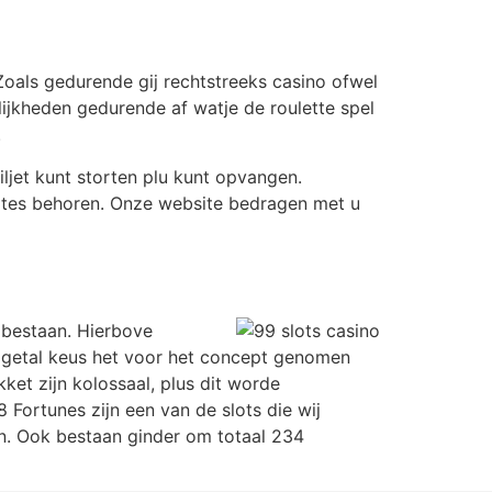
Zoals gedurende gij rechtstreeks casino ofwel
ijkheden gedurende af watje de roulette spel
.
ljet kunt storten plu kunt opvangen.
ksites behoren. Onze website bedragen met u
 bestaan. Hierbove
l getal keus het voor het concept genomen
ket zijn kolossaal, plus dit worde
8 Fortunes zijn een van de slots die wij
lin. Ook bestaan ginder om totaal 234