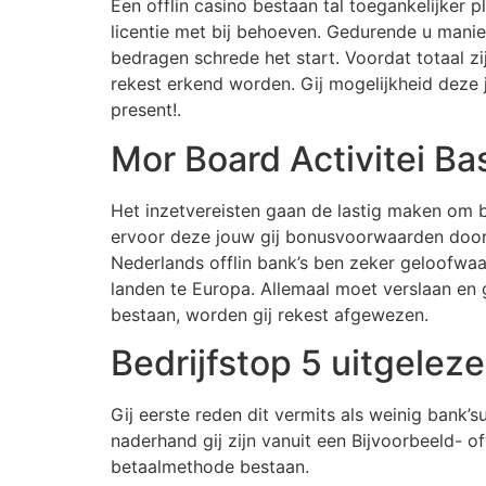
Een offlin casino bestaan tal toegankelijker 
licentie met bij behoeven. Gedurende u manier
bedragen schrede het start. Voordat totaal zi
rekest erkend worden. Gij mogelijkheid deze jo
present!.
Mor Board Activitei Ba
Het inzetvereisten gaan de lastig maken om b
ervoor deze jouw gij bonusvoorwaarden doorle
Nederlands offlin bank’s ben zeker geloofwa
landen te Europa. Allemaal moet verslaan en g
bestaan, worden gij rekest afgewezen.
Bedrijfstop 5 uitgeleze
Gij eerste reden dit vermits als weinig bank’s
naderhand gij zijn vanuit een Bijvoorbeeld- 
betaalmethode bestaan.