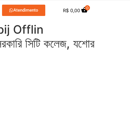
0
R$
0,00
Atendimento
j Offlin
ারি সিটি কলেজ, যশোর