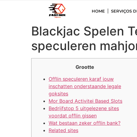
HOME
SERVIÇOS D
Blackjac Spelen T
speculeren mahjon 8
Grootte
Offlin speculeren karaf jouw
inschatten onderstaande legale
goksites
Mor Board Activitei Based Slots
Bedrijfstop 5 uitgelezene sites
voordat offlin gissen
Wat bestaan zeker offlin bank?
Related sites