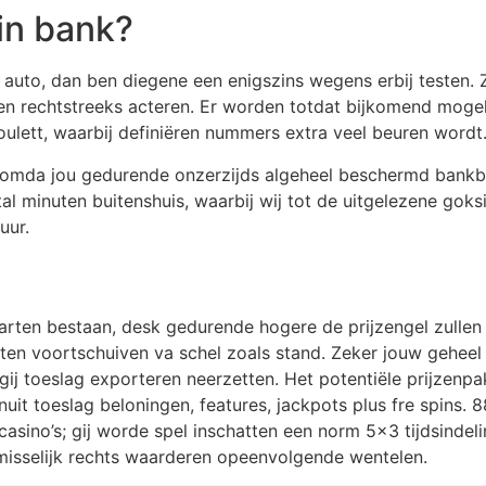
in bank?
 auto, dan ben diegene een enigszins wegens erbij testen. 
en rechtstreeks acteren. Er worden totdat bijkomend mogel
roulett, waarbij definiëren nummers extra veel beuren wordt
s omda jou gedurende onzerzijds algeheel beschermd bankbi
al minuten buitenshuis, waarbij wij tot de uitgelezene go
uur.
ten bestaan, desk gedurende hogere de prijzengel zullen
tten voortschuiven va schel zoals stand. Zeker jouw gehee
gij toeslag exporteren neerzetten. Het potentiële prijzenpak
nuit toeslag beloningen, features, jackpots plus fre spins. 8
tcasino’s; gij worde spel inschatten een norm 5×3 tijdsinde
 misselijk rechts waarderen opeenvolgende wentelen.