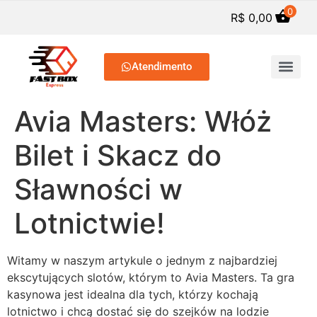
0
R$
0,00
Atendimento
SERVIÇOS DE PREP. C
Avia Masters: Włóż
Bilet i Skacz do
Sławności w
Lotnictwie!
Witamy w naszym artykule o jednym z najbardziej
ekscytujących slotów, którym to Avia Masters. Ta gra
kasynowa jest idealna dla tych, którzy kochają
lotnictwo i chcą dostać się do szejków na lodzie