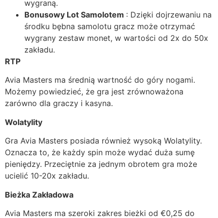
wygraną.
Bonusowy Lot Samolotem
: Dzięki dojrzewaniu na
środku bębna samolotu gracz może otrzymać
wygrany zestaw monet, w wartości od 2x do 50x
zakładu.
RTP
Avia Masters ma średnią wartność do góry nogami.
Możemy powiedzieć, że gra jest zrównoważona
zarówno dla graczy i kasyna.
Wolatylity
Gra Avia Masters posiada również wysoką Wolatylity.
Oznacza to, że każdy spin może wydać duża sumę
pieniędzy. Przeciętnie za jednym obrotem gra może
ucielić 10-20x zakładu.
Bieżka Zakładowa
Avia Masters ma szeroki zakres bieżki od €0,25 do