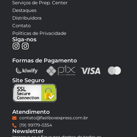
Serviços de Prep. Center
Destaques
Distribuidora
Contato
Políticas de Privacidade
Siga-nos
Formas de Pagamento
Site Seguro
Atendimento
contato@fastboxexpress.com.br
(19) 99179-0354
Newsletter