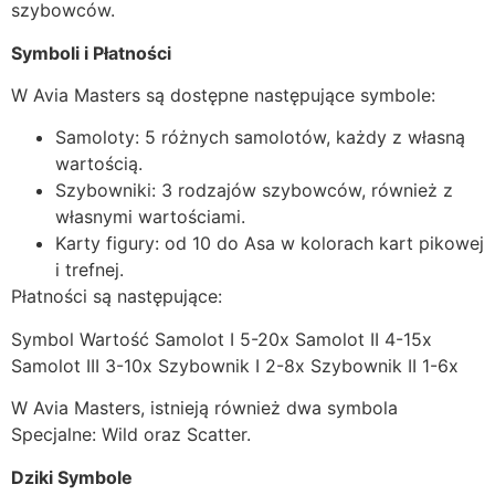
szybowców.
Symboli i Płatności
W Avia Masters są dostępne następujące symbole:
Samoloty: 5 różnych samolotów, każdy z własną
wartością.
Szybowniki: 3 rodzajów szybowców, również z
własnymi wartościami.
Karty figury: od 10 do Asa w kolorach kart pikowej
i trefnej.
Płatności są następujące:
Symbol Wartość Samolot I 5-20x Samolot II 4-15x
Samolot III 3-10x Szybownik I 2-8x Szybownik II 1-6x
W Avia Masters, istnieją również dwa symbola
Specjalne: Wild oraz Scatter.
Dziki Symbole